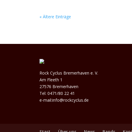
« Ältere Einträge
Rock Cyclus Bremerhaven e. V.
Am Fleeth 1
27576 Bremerhaven
Tel: 0471/80 22 41
e-mail:info@rockcyclus.de
Start
Über uns
News
Bands
Kon