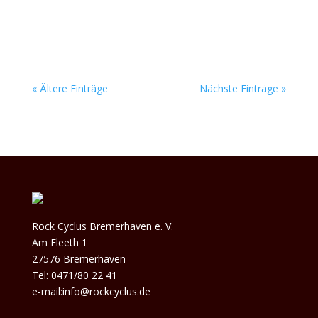
ihrer Gründung 2012 sammelte diese Formation
Millionen von Streams, verkaufte...
« Ältere Einträge
Nächste Einträge »
Rock Cyclus Bremerhaven e. V.
Am Fleeth 1
27576 Bremerhaven
Tel: 0471/80 22 41
e-mail:info@rockcyclus.de