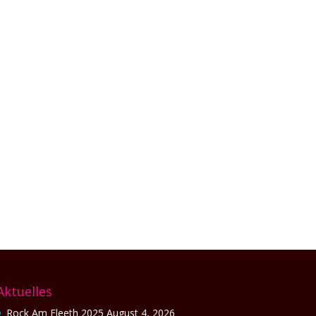
n. Das junge Bremer Duo Below Zero feuert
reißt...
Aktuelles
Rock Am Fleeth 2025
August 4, 2026