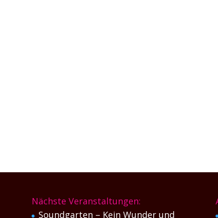
/Gesang) und Max Gärtner (Gitarre/Bass) kein Stein auf dem andere
weit mehr als nur zwei Leuten klingt. Ihr packender Alternative-Rock 
Nächste Veranstaltungen:
Soundgarten – Kein Wunder und