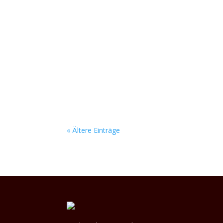
Auf der Bühne lassen Jonathan Frach (Drums
eine fette Soundwand aus den Boxen, die nach 
« Ältere Einträge