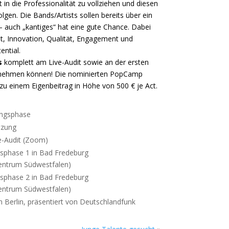
t in die Professionalität zu vollziehen und diesen
olgen. Die Bands/Artists sollen bereits über ein
– auch „kantiges“ hat eine gute Chance. Dabei
tät, Innovation, Qualität, Engagement und
ntial.
s
komplett am Live-Audit sowie an der ersten
ilnehmen können! Die nominierten PopCamp
h zu einem Eigenbeitrag in Höhe von 500 € je Act.
ngsphase
tzung
-Audit (Zoom)
sphase 1 in Bad Fredeburg
entrum Südwestfalen)
sphase 2 in Bad Fredeburg
entrum Südwestfalen)
 Berlin, präsentiert von Deutschlandfunk