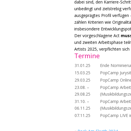
dabei sind, den Karriere-Schrit
unbedingt und zielstrebig verf
ausgeprägtes Profil verfügen 
zählen Kriterien wie Originali
insbesondere Entwicklungspote
Der vorgeschlagene Act
mus
und zweiten Arbeitsphase te
Artists 2025, verpflichten sic
Termine
31.01.25
Ende Nominieru
15.03.25
PopCamp Jurysi
29.03.25
PopCamp Online
23.08. –
PopCamp Arbeit
29.08.25
(Musikbildungsz
31.10. –
PopCamp Arbeit
06.11.25
(Musikbildungsz
07.11.25
PopCamp LIVE in