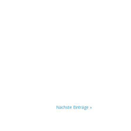
 Metal Band präsentiert dann ab 20 Uhr ihr
stellt. Das wird in der Alten Bürger mit
ock...
Nächste Einträge »