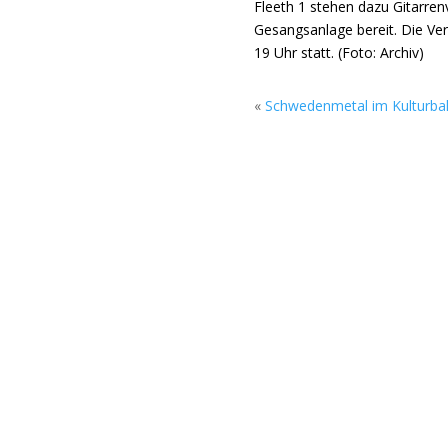
Fleeth 1 stehen dazu Gitarre
Gesangsanlage bereit. Die Ve
19 Uhr statt. (Foto: Archiv)
«
Schwedenmetal im Kulturba
us wieder eine Jam Session. Auf dem Vereinsgelände treffen sich die
mlungsraum im Obergeschoss des kleinen Hauses, Am Fleeth 1 stehe