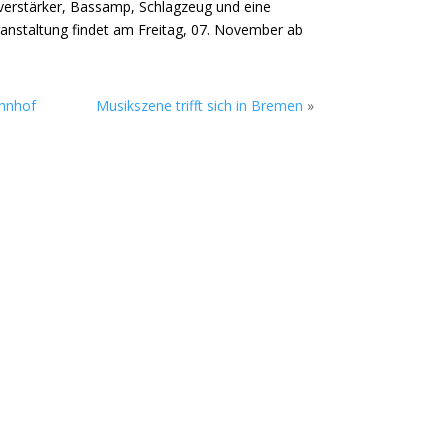
nverstärker, Bassamp, Schlagzeug und eine
ranstaltung findet am Freitag, 07. November ab
hnhof
Musikszene trifft sich in Bremen
»
 Mitglieder und Gäste zwanglos zum
n dann Bassamp,...