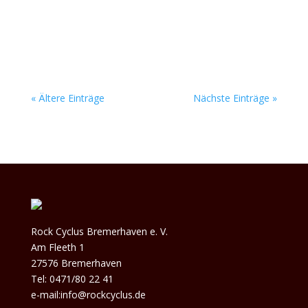
zwei Bands auf der Gartenbühne. Die
Hamburger Pop-Rockband The Figs ist stark
vom Sound der...
« Ältere Einträge
Nächste Einträge »
Rock Cyclus Bremerhaven e. V.
Am Fleeth 1
27576 Bremerhaven
Tel: 0471/80 22 41
e-mail:info@rockcyclus.de