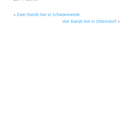
«
Zwei Bands live in Schwanewede
Vier Bands live in Otterndorf
»
Nach der Winterpause gibt es beim Rock Cyclus
wieder eine Jam Session. Auf dem
Vereinsgelände treffen sich die Mitglieder und
Gäste zwanglos zum Musizieren, Klönen und
Zuhören. Im Versammlungsraum im