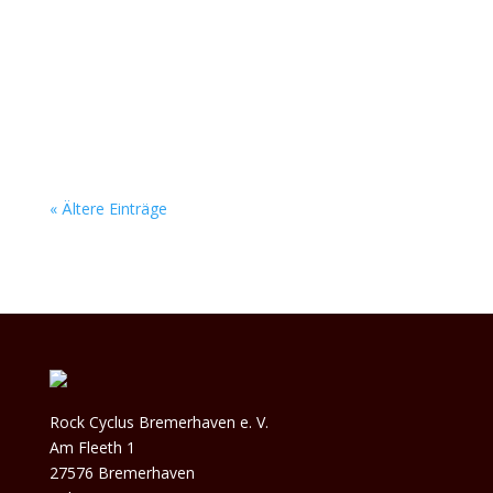
kein Stein auf dem anderen. Das junge Bremer
Duo Below Zero feuert eine fette Soundwand
aus den Boxen, die nach weit mehr als nur zwei
Leuten klingt. Ihr packender Alternative-Rock
reißt...
« Ältere Einträge
Rock Cyclus Bremerhaven e. V.
Am Fleeth 1
27576 Bremerhaven