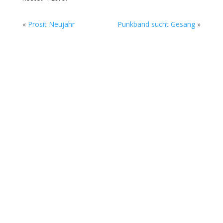
«
Prosit Neujahr
Punkband sucht Gesang
»
Die Sommerkonzerte auf dem Gelände des
Rock Cyclus Bremerhaven, Am Fleeth 1, gehen
am Sonntag, 02. August in die nächste Runde.
Beim Soundgarten stehen ab 17 Uhr zwei junge
Bands aus Bremerhaven und Bremen auf der
Open-Air-Bühne. Sonst in der Rockmusik eher...