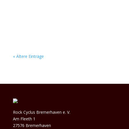
kein Stein auf dem anderen. Das junge Bremer
Duo Below Zero feuert eine fette Soundwand
aus den Boxen, die nach weit mehr als nur zwei
Leuten klingt. Ihr packender Alternative-Rock
reißt...
« Ältere Einträge
Rock Cyclus Bremerhaven e. V.
Am Fleeth 1
27576 Bremerhaven