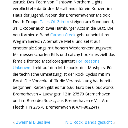
zurück. Das Team von Fishtown Northern Lights
verpflichtete dafür drei Metalbands für ein Konzert im
Haus der Jugend. Neben der Bremerhavener Melodic
Death Truppe
Tales Of Grimm
steigen am Sonnabend,
31. Oktober auch zwei Hamburger Acts in die Bütt. Die
neu formierte Band
Carbon Creek
geht unbeirrt ihren
Weg im Bereich Alternative Metal und setzt auf
emotionale Songs mit hohem Wiedererkennungswert.
Mit messerscharfen Riffs und catchy hooklines zielt das
female fronted Metalcorequintett
For Reasons
Unknown
direkt auf den Mittelpunkt des Moshpits. Für
die technische Umsetzung ist der Rock Cyclus mit im
Boot. Der Vorverkauf für die Veranstaltung hat bereits
begonnen. Karten gibt es für 6,66 Euro bei Cloudworks
Bremerhaven – Ludwigstr. 12 in 27570 Bremerhaven
und im Büro desRockcyclus Bremerhaven e.V. – Am
Fleeth 1 in 27570 Bremerhaven (0471-802241)
«
Zweimal Blues live
NIG Rock: Bands gesucht
»