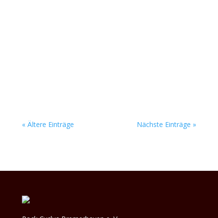
MUSIKERFLOHMARKT + LIVE MUSIK IM
SOUNDGARTEN Der Rock Cyclus veranstaltet
am 30. Mai 2026 auf dem Festivalgelände einen
Musiker-Flohmarkt. Für die passende Stimmung
sorgen auf unserer Soundgarten-Bühne wieder 2
Bands. Datum: 30. Mai 2026 Beginn: 14 Uhr Ort:
Rock...
« Ältere Einträge
Nächste Einträge »