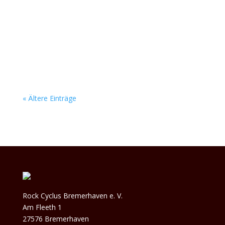
kein Stein auf dem anderen. Das junge Bremer
Duo Below Zero feuert eine fette Soundwand
aus den Boxen, die nach weit mehr als nur zwei
Leuten klingt. Ihr packender Alternative-Rock
reißt...
« Ältere Einträge
Rock Cyclus Bremerhaven e. V.
Am Fleeth 1
27576 Bremerhaven