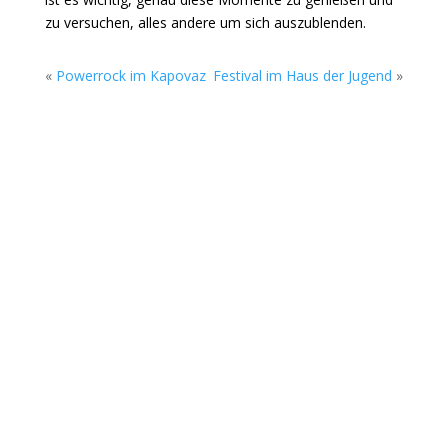
zu versuchen, alles andere um sich auszublenden.
«
Powerrock im Kapovaz
Festival im Haus der Jugend
»
Die Sommerkonzerte auf dem Gelände des
Rock Cyclus Bremerhaven, Am Fleeth 1, gehen
am Sonntag, 02. August in die nächste Runde.
Beim Soundgarten stehen ab 17 Uhr zwei junge