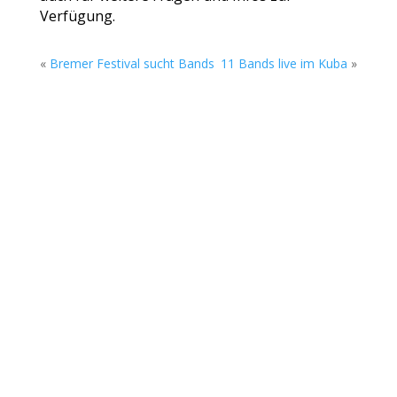
Verfügung.
«
Bremer Festival sucht Bands
11 Bands live im Kuba
»
Die Sommerkonzerte auf dem Gelände des
Rock Cyclus Bremerhaven, Am Fleeth 1, gehen
am Sonntag, 02. August in die nächste Runde.
Beim Soundgarten stehen ab 17 Uhr zwei junge
Bands aus Bremerhaven und Bremen auf der