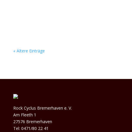
Duo Below Zero feuert eine fette Soundwand
aus den Boxen, die nach weit mehr als nur zwei
Leuten klingt. Ihr packender Alternative-Rock
reißt...
« Ältere Einträge
Rock Cyclus Bremerhaven e. V.
Am Fleeth 1
27576 Bremerhaven
Tel: 0471/80 22 41