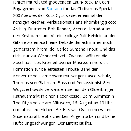
Jahren mit relaxed groovenden Latin-Rock. Mit dem
Engagement von
Suntana
für das Chrtistmas Special
2007 bewies der Rock Cyclus wieder einmal den
richtigen Riecher. Perkussionist Hans Rhomberg (Foto:
Archiv). Drummer Bob Renner, Vicente Herrador an
den Keyboards und Vereinskollege Ralf Heinlein an der
Gitarre zollen auch eine Dekade danach immer noch
gemeinsam ihrem Idol Carlos Suntana Tribut. Und das
nicht nur zur Weihnachtszeit. Zweimal wählten die
Zuschauer des Bremerhavener Musiksommers die
Formation zur beliebtesten Tribute-Band der
Konzertreihe. Gemeinsam mit Sänger Pasco Schulz,
Thomas von Glahn am Bass und Perkussionist Gert
Woyczechowski verwandeln sie nun den Oldenburger
Rathausmarkt in einen Hexenkessel. Beim Summer in
The City sind sie am Mittwoch, 16. August ab 19 Uhr
erneut live zu erleben. Bei Hits wie Oye como va und
Supernatural bleibt sicher kein Auge trocken und keine
Hüfte ungeschwungen. Der Eintritt ist frei.