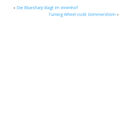
«
Die Bluesharp klagt im Innenhof
Turning Wheel rockt Grimmershörn
»
Die Sommerkonzerte auf dem Gelände des
Rock Cyclus Bremerhaven, Am Fleeth 1, gehen
am Sonntag, 02. August in die nächste Runde.
Beim Soundgarten stehen ab 17 Uhr zwei junge
Bands aus Bremerhaven und Bremen auf der
Open-Air-Bühne. Sonst in der Rockmusik eher...