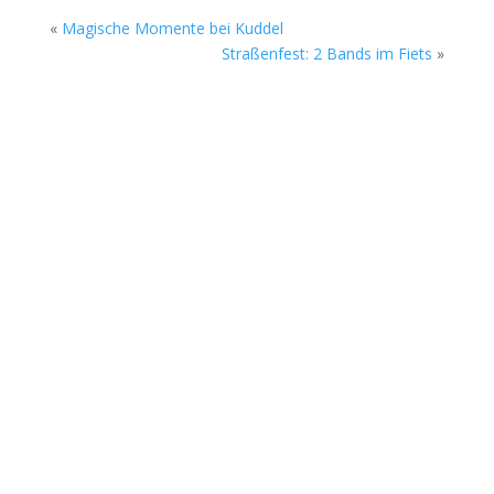
«
Magische Momente bei Kuddel
Straßenfest: 2 Bands im Fiets
»
Die Sommerkonzerte auf dem Gelände des
Rock Cyclus Bremerhaven, Am Fleeth 1, gehen
am Sonntag, 02. August in die nächste Runde.
Beim Soundgarten stehen ab 17 Uhr zwei junge
Bands aus Bremerhaven und Bremen auf der
Open-Air-Bühne. Sonst in der Rockmusik eher...