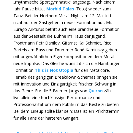
„rhythmische Sportgymnastik“ angesagt. Nach einem
Jahr Pause bittet
Morbid Tales
(Foto) wieder zum
Tanz. Bei der Northern Metal Night am 12. Mai tritt
nicht nur der Gastgeber in neuer Formation auf. Mit
Eurago Arkturus betritt auch eine brandneue Formation
aus der Seestadt die Bühne im Haus der Jugend.
Frontmann Petr Danilov, Gitarrist Kai Schmidt, Rico
Bartels am Bass und Drummer René Kaminsky geben
mit ungewöhnlichen Eigenkompositionen dem Metal
neue Impulse. Das Gleiche wünscht sich die Hamburger
Formation
This is Not Utopia
für den Metalcore.
Fernab des gängigen Breakdown-Schemas bringen sie
mit Innovation und Einzigartigkeit frischen Schwung in
das Genre. Für die 5 Bremer Jungs von
Quiron
zählt
live allein eine hochklassige Performance und
Professionalität um dem Publikum das Beste zu bieten.
Bei dem Lineup sollte klar sein: Das ist ein Pflichttermin
für alle Fans der härteren Gangart.