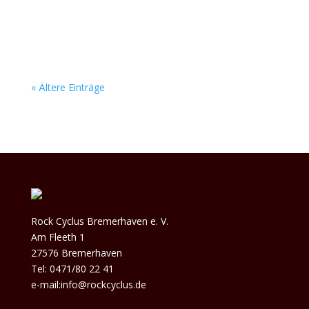
Leuten klingt. Ihr packender Alternative-Rock
reißt...
« Ältere Einträge
Rock Cyclus Bremerhaven e. V.
Am Fleeth 1
27576 Bremerhaven
Tel: 0471/80 22 41
e-mail:info@rockcyclus.de