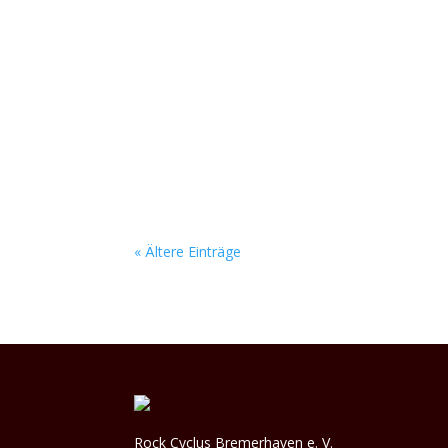
Auf der Bühne lassen Jonathan Frach (Drums
eine fette Soundwand aus den Boxen, die nach 
« Ältere Einträge
Rock Cyclus Bremerhaven e. V.