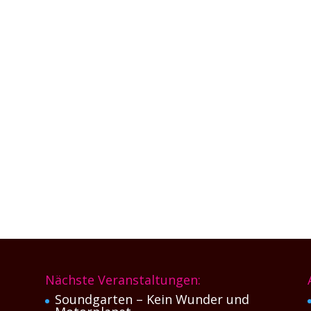
/Gesang) und Max Gärtner (Gitarre/Bass) kein Stein auf dem andere
weit mehr als nur zwei Leuten klingt. Ihr packender Alternative-Rock 
Nächste Veranstaltungen:
Soundgarten – Kein Wunder und