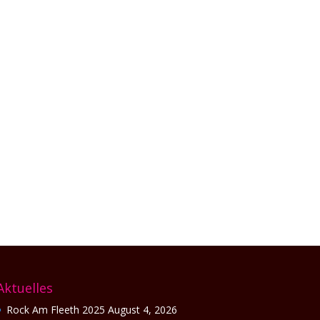
n. Das junge Bremer Duo Below Zero feuert
reißt...
Aktuelles
Rock Am Fleeth 2025
August 4, 2026