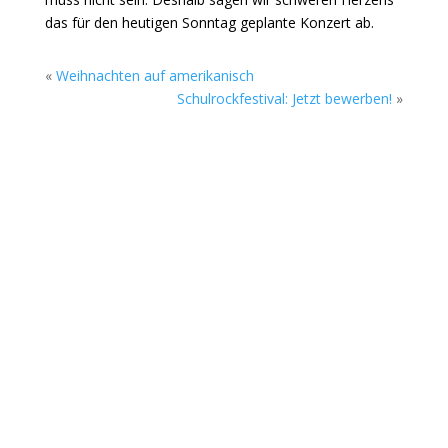
das für den heutigen Sonntag geplante Konzert ab.
«
Weihnachten auf amerikanisch
Schulrockfestival: Jetzt bewerben!
»
Die Sommerkonzerte auf dem Gelände des
Rock Cyclus Bremerhaven, Am Fleeth 1, gehen
am Sonntag, 02. August in die nächste Runde.