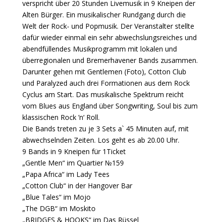
verspricht über 20 Stunden Livemusik in 9 Kneipen der
Alten Bürger. Ein musikalischer Rundgang durch die
Welt der Rock- und Popmusik. Der Veranstalter stellte
dafür wieder einmal ein sehr abwechslungsreiches und
abendfüllendes Musikprogramm mit lokalen und
überregionalen und Bremerhavener Bands zusammen.
Darunter gehen mit Gentlemen (Foto), Cotton Club
und Paralyzed auch drei Formationen aus dem Rock
Cyclus am Start. Das musikalische Spektrum reicht
vom Blues aus England über Songwriting, Soul bis zum
klassischen Rock ’n‘ Roll.
Die Bands treten zu je 3 Sets a` 45 Minuten auf, mit
abwechselnden Zeiten. Los geht es ab 20.00 Uhr.
9 Bands in 9 Kneipen für 1Ticket
„Gentle Men“ im Quartier №159
„Papa Africa“ im Lady Tees
„Cotton Club“ in der Hangover Bar
„Blue Tales“ im Mojo
„The DGB“ im Moskito
„BRIDGES & HOOKS“ im Das Rüssel