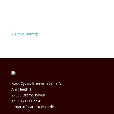
aus den Boxen, die nach weit mehr als nur zwei
Leuten klingt. Ihr packender Alternative-Rock
reißt...
« Ältere Einträge
Rock Cyclus Bremerhaven e. V.
Am Fleeth 1
27576 Bremerhaven
Tel: 0471/80 22 41
e-mail:info@rockcyclus.de