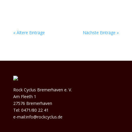
Bands. Datum: 30. Mai 2026 Beginn: 14 Uhr Ort:
Rock...
« Ältere Einträge
Nächste Einträge »
Rock Cyclus Bremerhaven e. V.
Am Fleeth 1
27576 Bremerhaven
Tel: 0471/80 22 41
e-mail:info@rockcyclus.de