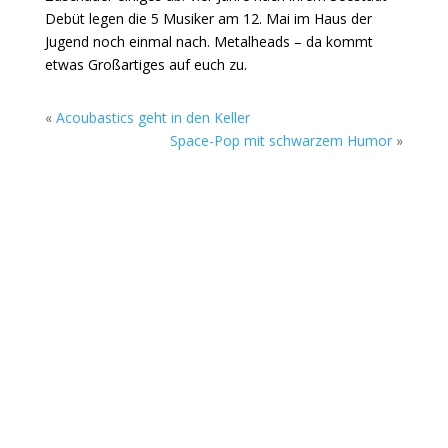
Debüt legen die 5 Musiker am 12. Mai im Haus der
Jugend noch einmal nach. Metalheads – da kommt
etwas Großartiges auf euch zu.
«
Acoubastics geht in den Keller
Space-Pop mit schwarzem Humor
»
Die Sommerkonzerte auf dem Gelände des
Rock Cyclus Bremerhaven, Am Fleeth 1, gehen