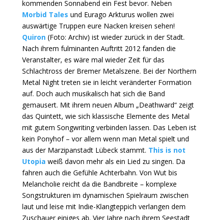
kommenden Sonnabend ein Fest bevor. Neben
Morbid Tales
und Eurago Arkturus wollen zwei
auswärtige Truppen eure Nacken kreisen sehen!
Quiron
(Foto: Archiv) ist wieder zurück in der Stadt.
Nach ihrem fulminanten Auftritt 2012 fanden die
Veranstalter, es wäre mal wieder Zeit für das
Schlachtross der Bremer Metalszene. Bei der Northern
Metal Night treten sie in leicht veränderter Formation
auf. Doch auch musikalisch hat sich die Band
gemausert. Mit ihrem neuen Album „Deathward“ zeigt
das Quintett, wie sich klassische Elemente des Metal
mit gutem Songwriting verbinden lassen. Das Leben ist
kein Ponyhof – vor allem wenn man Metal spielt und
aus der Marzipanstadt Lübeck stammt.
This is not
Utopia
weiß davon mehr als ein Lied zu singen. Da
fahren auch die Gefühle Achterbahn. Von Wut bis
Melancholie reicht da die Bandbreite – komplexe
Songstrukturen im dynamischen Spielraum zwischen
laut und leise mit Indie-Klangteppich verlangen dem
Zuschauer einiges ab. Vier Jahre nach ihrem Seestadt