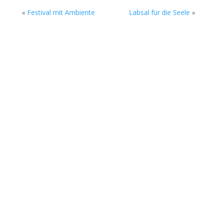
«
Festival mit Ambiente
Labsal für die Seele
»
Die Sommerkonzerte auf dem Gelände des
Rock Cyclus Bremerhaven, Am Fleeth 1, gehen
am Sonntag, 02. August in die nächste Runde.
Beim Soundgarten stehen ab 17 Uhr zwei junge
Bands aus Bremerhaven und Bremen auf der
Open-Air-Bühne. Sonst in der Rockmusik eher...