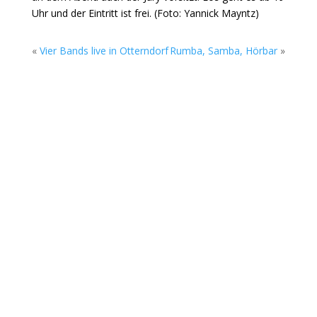
Uhr und der Eintritt ist frei. (Foto: Yannick Mayntz)
«
Vier Bands live in Otterndorf
Rumba, Samba, Hörbar
»
Die Sommerkonzerte auf dem Gelände des
Rock Cyclus Bremerhaven, Am Fleeth 1, gehen
am Sonntag, 02. August in die nächste Runde.
Beim Soundgarten stehen ab 17 Uhr zwei junge
Bands aus Bremerhaven und Bremen auf der