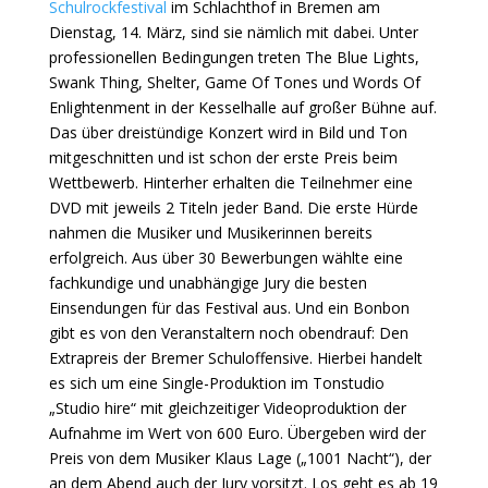
Schulrockfestival
im Schlachthof in Bremen am
Dienstag, 14. März, sind sie nämlich mit dabei. Unter
professionellen Bedingungen treten The Blue Lights,
Swank Thing, Shelter, Game Of Tones und Words Of
Enlightenment in der Kesselhalle auf großer Bühne auf.
Das über dreistündige Konzert wird in Bild und Ton
mitgeschnitten und ist schon der erste Preis beim
Wettbewerb. Hinterher erhalten die Teilnehmer eine
DVD mit jeweils 2 Titeln jeder Band. Die erste Hürde
nahmen die Musiker und Musikerinnen bereits
erfolgreich. Aus über 30 Bewerbungen wählte eine
fachkundige und unabhängige Jury die besten
Einsendungen für das Festival aus. Und ein Bonbon
gibt es von den Veranstaltern noch obendrauf: Den
Extrapreis der Bremer Schuloffensive. Hierbei handelt
es sich um eine Single-Produktion im Tonstudio
„Studio hire“ mit gleichzeitiger Videoproduktion der
Aufnahme im Wert von 600 Euro. Übergeben wird der
Preis von dem Musiker Klaus Lage („1001 Nacht“), der
an dem Abend auch der Jury vorsitzt. Los geht es ab 19