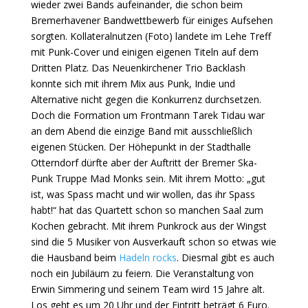
wieder zwei Bands aufeinander, die schon beim
Bremerhavener Bandwettbewerb für einiges Aufsehen
sorgten. Kollateralnutzen (Foto) landete im Lehe Treff
mit Punk-Cover und einigen eigenen Titeln auf dem
Dritten Platz. Das Neuenkirchener Trio Backlash
konnte sich mit ihrem Mix aus Punk, Indie und
Alternative nicht gegen die Konkurrenz durchsetzen.
Doch die Formation um Frontmann Tarek Tidau war
an dem Abend die einzige Band mit ausschließlich
eigenen Stücken. Der Höhepunkt in der Stadthalle
Otterndorf dürfte aber der Auftritt der Bremer Ska-
Punk Truppe Mad Monks sein. Mit ihrem Motto: „gut
ist, was Spass macht und wir wollen, das ihr Spass
habt!“ hat das Quartett schon so manchen Saal zum
Kochen gebracht. Mit ihrem Punkrock aus der Wingst
sind die 5 Musiker von Ausverkauft schon so etwas wie
die Hausband beim
Hadeln rocks
. Diesmal gibt es auch
noch ein Jubiläum zu feiern. Die Veranstaltung von
Erwin Simmering und seinem Team wird 15 Jahre alt.
Los geht es um 20 Uhr und der Eintritt beträgt 6 Euro.