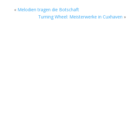
«
Melodien tragen die Botschaft
Turning Wheel: Meisterwerke in Cuxhaven
»
Die Sommerkonzerte auf dem Gelände des
Rock Cyclus Bremerhaven, Am Fleeth 1, gehen
am Sonntag, 02. August in die nächste Runde.
Beim Soundgarten stehen ab 17 Uhr zwei junge
Bands aus Bremerhaven und Bremen auf der