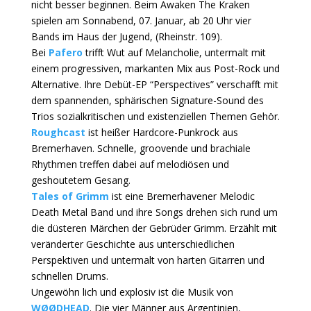
nicht besser beginnen. Beim Awaken The Kraken
spielen am Sonnabend, 07. Januar, ab 20 Uhr vier
Bands im Haus der Jugend, (Rheinstr. 109).
Bei
Pafero
trifft Wut auf Melancholie, untermalt mit
einem progressiven, markanten Mix aus Post-Rock und
Alternative. Ihre Debüt-EP “Perspectives” verschafft mit
dem spannenden, sphärischen Signature-Sound des
Trios sozialkritischen und existenziellen Themen Gehör.
Roughcast
ist heißer Hardcore-Punkrock aus
Bremerhaven. Schnelle, groovende und brachiale
Rhythmen treffen dabei auf melodiösen und
geshoutetem Gesang.
Tales of Grimm
ist eine Bremerhavener Melodic
Death Metal Band und ihre Songs drehen sich rund um
die düsteren Märchen der Gebrüder Grimm. Erzählt mit
veränderter Geschichte aus unterschiedlichen
Perspektiven und untermalt von harten Gitarren und
schnellen Drums.
Ungewöhn lich und explosiv ist die Musik von
WØØDHEAD
. Die vier Männer aus Argentinien,