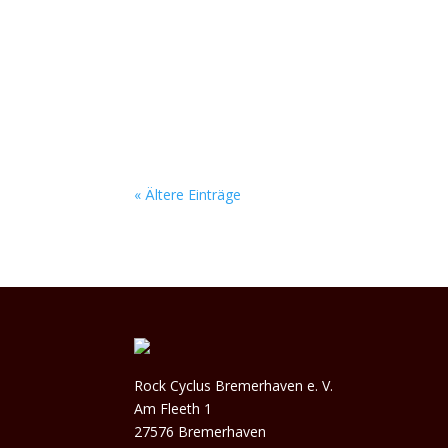
Auf der Bühne lassen Jonathan Frach (Drums
eine fette Soundwand aus den Boxen, die nach 
« Ältere Einträge
Rock Cyclus Bremerhaven e. V.
Am Fleeth 1
27576 Bremerhaven