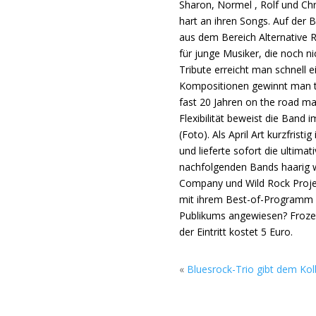
Sharon, Normel , Rolf und Ch
hart an ihren Songs. Auf der 
aus dem Bereich Alternative 
für junge Musiker, die noch ni
Tribute erreicht man schnell 
Kompositionen gewinnt man tr
fast 20 Jahren on the road m
Flexibilität beweist die Band
(Foto). Als April Art kurzfristi
und lieferte sofort die ultima
nachfolgenden Bands haarig w
Company und Wild Rock Projec
mit ihrem Best-of-Programm o
Publikums angewiesen? Frozen
der Eintritt kostet 5 Euro.
«
Bluesrock-Trio gibt dem Ko