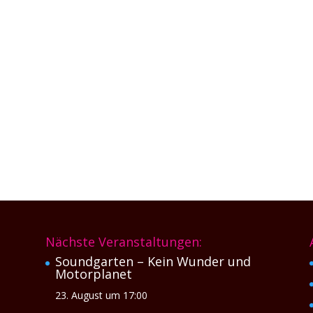
/Gesang) und Max Gärtner (Gitarre/Bass) kein Stein auf dem andere
weit mehr als nur zwei Leuten klingt. Ihr packender Alternative-Rock 
Nächste Veranstaltungen:
Soundgarten – Kein Wunder und
Motorplanet
23. August um 17:00