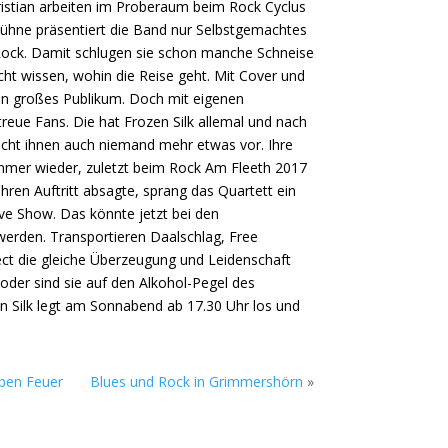
ristian arbeiten im Proberaum beim Rock Cyclus
Bühne präsentiert die Band nur Selbstgemachtes
Rock. Damit schlugen sie schon manche Schneise
cht wissen, wohin die Reise geht. Mit Cover und
ein großes Publikum. Doch mit eigenen
eue Fans. Die hat Frozen Silk allemal und nach
acht ihnen auch niemand mehr etwas vor. Ihre
 immer wieder, zuletzt beim Rock Am Fleeth 2017
g ihren Auftritt absagte, sprang das Quartett ein
tive Show. Das könnte jetzt bei den
erden. Transportieren Daalschlag, Free
t die gleiche Überzeugung und Leidenschaft
der sind sie auf den Alkohol-Pegel des
 Silk legt am Sonnabend ab 17.30 Uhr los und
lben Feuer
Blues und Rock in Grimmershörn
»