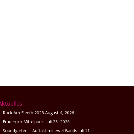
n. Das junge Bremer Duo Below Zero feuert
reißt...
Aktuelles
Rock Am Fleeth 2025
August 4, 2026
Frauen im Mittelpunkt
Juli 23, 2026
Soundgarten – Auftakt mit zwei Bands
Juli 11,