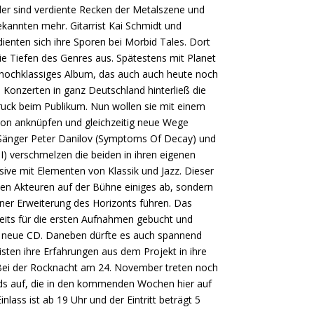
eder sind verdiente Recken der Metalszene und
kannten mehr. Gitarrist Kai Schmidt und
nten sich ihre Sporen bei Morbid Tales. Dort
die Tiefen des Genres aus. Spätestens mit Planet
 hochklassiges Album, das auch auch heute noch
 Konzerten in ganz Deutschland hinterließ die
ruck beim Publikum. Nun wollen sie mit einem
tion anknüpfen und gleichzeitig neue Wege
Sänger Peter Danilov (Symptoms Of Decay) und
XII) verschmelzen die beiden in ihren eigenen
ive mit Elementen von Klassik und Jazz. Dieser
den Akteuren auf der Bühne einiges ab, sondern
ner Erweiterung des Horizonts führen. Das
reits für die ersten Aufnahmen gebucht und
ne neue CD. Daneben dürfte es auch spannend
isten ihre Erfahrungen aus dem Projekt in ihre
 Bei der Rocknacht am 24. November treten noch
nds auf, die in den kommenden Wochen hier auf
inlass ist ab 19 Uhr und der Eintritt beträgt 5