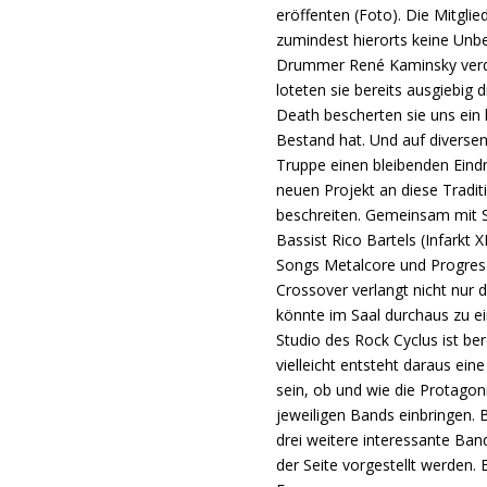
eröffenten (Foto). Die Mitgli
zumindest hierorts keine Unbe
Drummer René Kaminsky verdie
loteten sie bereits ausgiebig 
Death bescherten sie uns ein
Bestand hat. Und auf diversen
Truppe einen bleibenden Eind
neuen Projekt an diese Tradi
beschreiten. Gemeinsam mit 
Bassist Rico Bartels (Infarkt 
Songs Metalcore und Progress
Crossover verlangt nicht nur 
könnte im Saal durchaus zu ei
Studio des Rock Cyclus ist be
vielleicht entsteht daraus ei
sein, ob und wie die Protagon
jeweiligen Bands einbringen.
drei weitere interessante Ba
der Seite vorgestellt werden. E