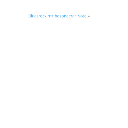
Bluesrock mit besonderer Note
»
 in die nächste Runde. Beim Soundgarten
 eher...