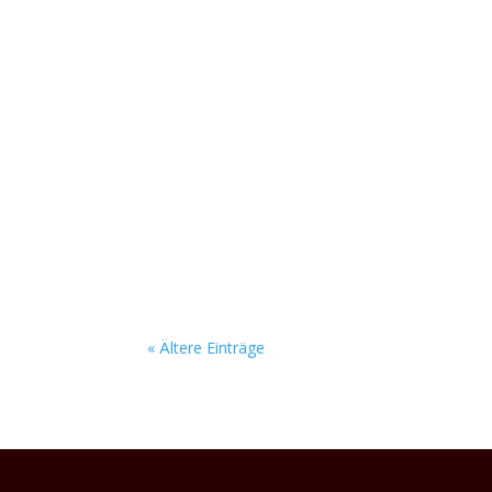
Auf der Bühne lassen Jonathan Frach (Drums
eine fette Soundwand aus den Boxen, die nach 
« Ältere Einträge