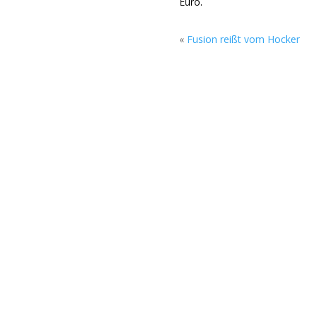
Euro.
«
Fusion reißt vom Hocker
ck Cyclus Bremerhaven, Am Fleeth 1, gehen am Sonntag, 02. August
erhaven und Bremen auf der Open-Air-Bühne. Sonst in der Rockmusik